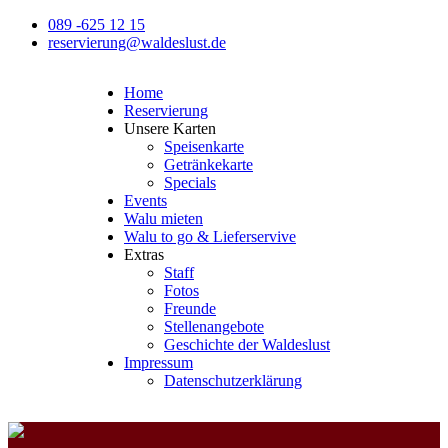
089 -625 12 15
reservierung@waldeslust.de
Home
Reservierung
Unsere Karten
Speisenkarte
Getränkekarte
Specials
Events
Walu mieten
Walu to go & Lieferservive
Extras
Staff
Fotos
Freunde
Stellenangebote
Geschichte der Waldeslust
Impressum
Datenschutzerklärung