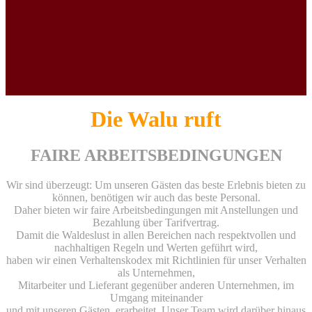
Die Walu ruft
FAIRE ARBEITSBEDINGUNGEN
Wir sind überzeugt: Um unseren Gästen das beste Erlebnis bieten zu
können, benötigen wir auch das beste Personal.
Daher bieten wir faire Arbeitsbedingungen mit Anstellungen und
Bezahlung über Tarifvertrag.
Damit die Waldeslust in allen Bereichen nach respektvollen und
nachhaltigen Regeln und Werten geführt wird,
haben wir einen Verhaltenskodex mit Richtlinien für unser Verhalten
als Unternehmen,
Mitarbeiter und Lieferant gegenüber anderen Unternehmen, im
Umgang miteinander
und mit unseren Gästen, erarbeitet. Unser Team wird darüber hinaus