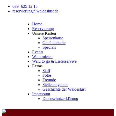
089 -625 12 15
reservierung@waldeslust.de
Home
Reservierung
Unsere Karten
Speisenkarte
Getränkekarte
Specials
Events
Walu mieten
Walu to go & Lieferservive
Extras
Staff
Fotos
Freunde
Stellenangebote
Geschichte der Waldeslust
Impressum
Datenschutzerklärung